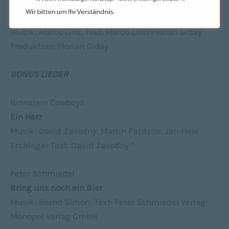
11. Schlüppers
Komm mit uns
Musik: Marco Linz, Text: Marco Linz/Florian Giday
Produktion: Florian Giday
BONUS LIEDER
Rinnstein Cowboys
Ein Herz
Musik: David Zavodny, Martin Pazdzior, Jan-Heie
Erchinger Text: David Zavodny *
Peter Schmiedel
Bring uns noch ein Bier
Musik: Bernd Simon, Text: Peter Schmiedel Verlag:
Monopol Verlag GmbH