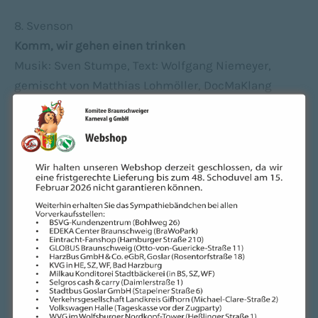
8. Svenson
Komm, wir gehen einen trinken
Musik: Sven Stumpe, Text: Wolfgang Niemeyer,
gemischt von Matthias Lohmöller, DocMaKlang
Studio Osnabrück
9. De Lattcher
Das klaare A
Musik & Text: Fritz Köster/Tony Pop
10. Burgsänger
Hier wird gefeiert
Musik: J. Hunds, Text: J. Hunds/Burgsänger
Arrangement: Tony Pop